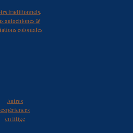
irs traditionnels,
ns autochtones &
iations coloniales
Autres
expériences
en litige