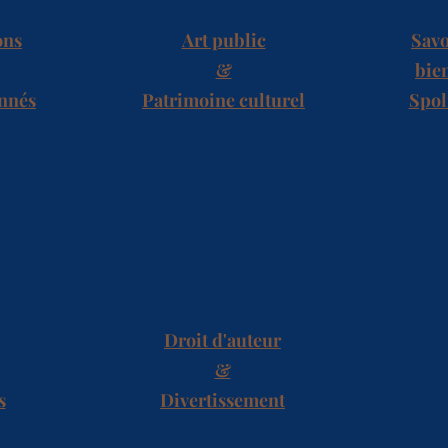
ons
Art public
Savo
&
bie
onnés
Patrimoine culturel
Spol
Droit d'auteur
&
s
Divertissement