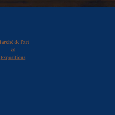
arché de l'art
&
Expositions