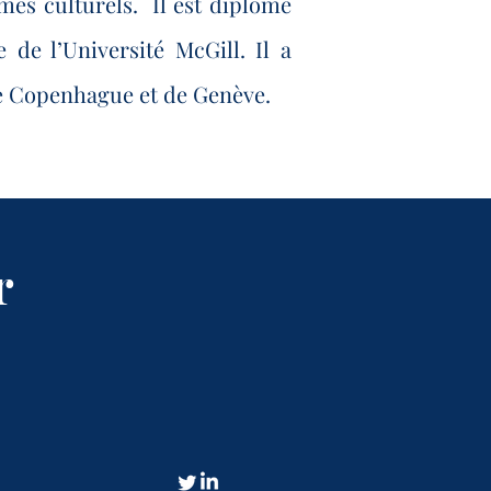
mes culturels. Il est diplômé
 de l’Université McGill. Il a
de Copenhague et de Genève.
r