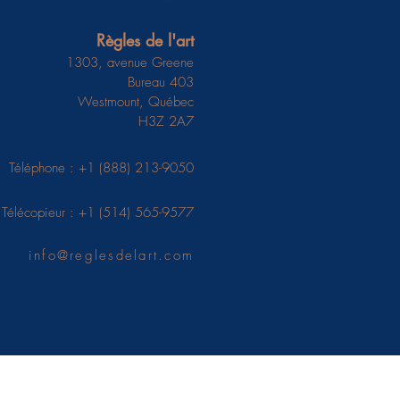
Règles de l'art
1303, avenue Greene
Bureau 403
Westmount, Québec
H3Z 2A7
Téléphone : +1 (888) 213-9050
Télécopieur : +1 (514) 565-9577
info@reglesdelart.com
Confidentialité