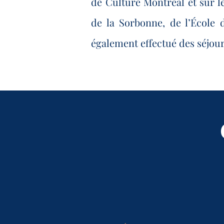
de Culture Montréal et sur l
de la Sorbonne, de l’École d
également effectué des séjou