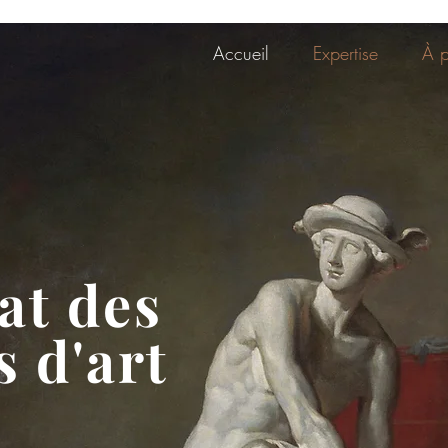
Accueil
Expertise
À 
at des
 d'art