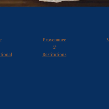
e
Provenance
M
&
tional
Restitutions