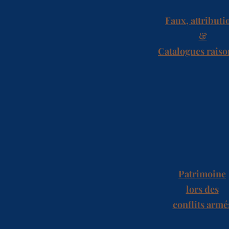
Faux, attributi
&
Catalogues rais
Patrimoine
lors des
conflits armé