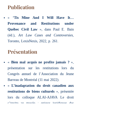
Publication
«
‘Tis Mine And I Will Have It…
Provenance and Restitutions under
Québec Civil Law
», dans Paul E. Bain
(éd.),
Art Law Cases and Controversies
,
Toronto, LexisNexis, 2022, p. 261.
Présentation
«
Bien mal acquis ne profite jamais ?
»
,
présentation sur les restitutions lors du
Congrès annuel de l’Association du Jeune
Barreau de Montréal (11 mai 2022).
«
L’inadaptation du droit canadien aux
restitutions de biens culturels
», présentée
lors du colloque ALAI-AJAVA Le droit
s’invite au musée : enjeux juridiques des
beaux-arts, entre préservation et