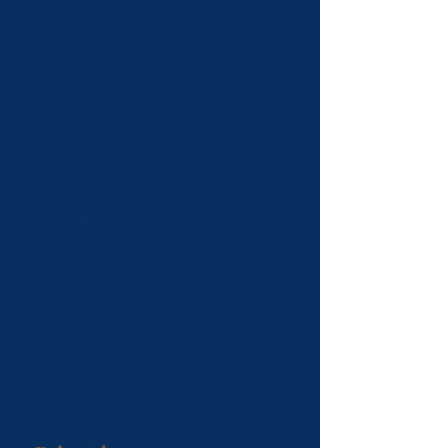
l’
Association des juristes pour
l’avancement de la vie artistique
(2018-
2020)
.
Avocat bénévole à la
Clinique
internationale de défense des droits
humains
de l’Université du Québec à
Montréal
dans un dossier de restitution
d’objets culturels volés en Afrique
subsaharienne durant la période coloniale et
dans un dossier de libre accès aux tribunaux
devant la Cour européenne des droits de
l’homme (2017 et 2018).
Nombreuses présentations sur le
droit
d’auteur
et le
droit de l’art
données à des
étudiants de cégep et d'universités dans des
programmes de muséologie, histoire de l’art,
musique, droit, administration, et dans un
hackathon.