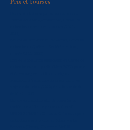
Prix et bourses
Bourse d'études supérieures doctorales
Joseph-Armand-Bombardier
, Conseil de
recherches en sciences humaines
(2021-
2024)
.
Bourse au doctorat en recherche
, Fonds de
recherche du Québec – Société et culture,
refusée
(2022-2025)
.
Prix de la meilleure publication du Centre de
recherche en droit public (hiver 2022) pour «
Noli me tangere
: affiner le régime
québécois d’immunité de saisie pour les
objets culturels
» (2020) 65:4 Revue droit
de McGill 625.
Bourse de mobilité
afin de présenter la
conférence «
The implementation of
UNESCO 1970 in Canada: Crimes, export
restrictions and Museum Policy
» à La
Sapienza (Rome), Université McGill –