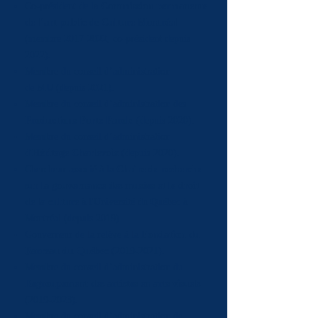
Co-président de la
Commission permanente
de l’art public
de
Culture Montréal
(membre
2017-2022
, co-président depuis
2022).
Membre du conseil d’administration
de
MU
(depuis 2021).
Membre du conseil d’administration des
Productions Porte Parole
(depuis 2020).
Membre du conseil d’administration
d'
Héritage Charlevoix
(depuis 2020).
Chercheur associé à la
Chaire de recherche
sur la gouvernance des musées et le droit
de la culture
à l'Université du Québec à
Montréal (depuis 2019).
Gouverneur de la relève à la
Fondation du
Barreau du Québec
(2019-2021)
.
Membre du conseil d’administration du
Regroupement des artistes en arts visuels
(2019-2023)
.
Membre du conseil d’administration de