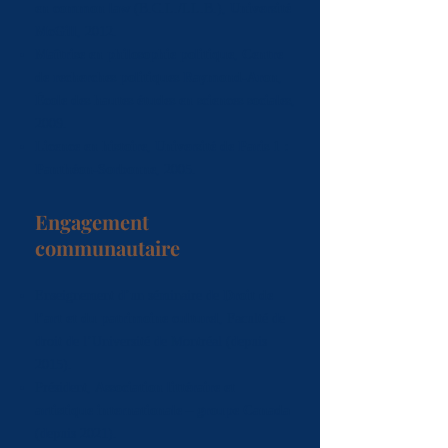
en common law
(B.C.L./LL.B.),
Université
McGill
, 2012.
Maîtrise en philosophie politique
,
Centre
de recherches politiques Raymond-Aron
,
École des hautes études en sciences sociales
,
2009.
Licence en histoire
,
Université de Paris 1 :
Panthéon-Sorbonne
, 2005.
Engagement
communautaire
Enseignement d’un séminaire de
Droit de
l’art et du patrimoine culturel
, Faculté de
droit de l’Université de Montréal (depuis
2015).
Président,
Association littéraire et
artistique internationale – groupe Canada
(depuis 2021).