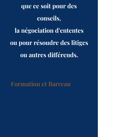
que ce soit pour des
conseils,
la négociation d'ententes
ou pour résoudre des litiges
ou autres différends.
Formation et Barreau
Membre du
Barreau du Québec
.
Doctorat en droit
(D.C.L),
Université
McGill
, 2025.
Maîtrise en droit
(LL.M.),
Université
McGill
, 2020.
Baccalauréat en droit civil et baccalauréat